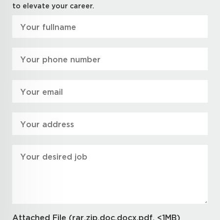
to elevate your career.
Attached File (rar,zip,doc,docx,pdf, <1MB)