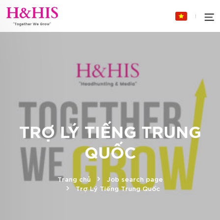
TRỢ LÝ TIẾNG TRUNG
QUỐC
Trang chủ
Job search page
Trợ Lý Tiếng Trung Quốc