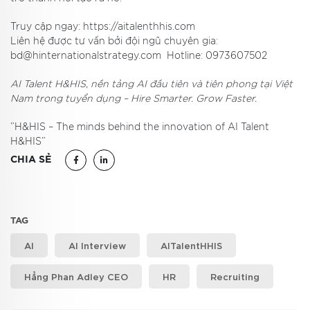
Truy cập ngay:
https://aitalenthhis.com
Liên hệ được tư vấn bởi đội ngũ chuyên gia:
bd@hinternationalstrategy.com
Hotline: 0973607502
AI Talent H&HIS, nền tảng AI đầu tiên và tiên phong tại Việt
Nam trong tuyển dụng – Hire Smarter. Grow Faster.
​”H&HIS – The minds behind the innovation of AI Talent
H&HIS”
CHIA SẺ
TAG
AI
AI Interview
AITalentHHIS
Hẳng Phan Adley CEO
HR
Recruiting