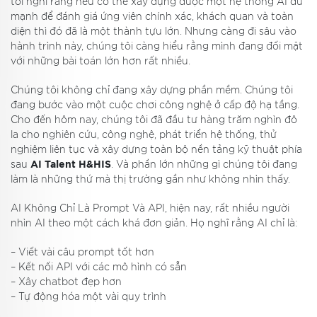
tôi nghĩ rằng nếu có thể xây dựng được một hệ thống AI đủ
mạnh để đánh giá ứng viên chính xác, khách quan và toàn
diện thì đó đã là một thành tựu lớn. Nhưng càng đi sâu vào
hành trình này, chúng tôi càng hiểu rằng mình đang đối mặt
với những bài toán lớn hơn rất nhiều.
Chúng tôi không chỉ đang xây dựng phần mềm. Chúng tôi
đang bước vào một cuộc chơi công nghệ ở cấp độ hạ tầng.
Cho đến hôm nay, chúng tôi đã đầu tư hàng trăm nghìn đô
la cho nghiên cứu, công nghệ, phát triển hệ thống, thử
nghiệm liên tục và xây dựng toàn bộ nền tảng kỹ thuật phía
sau
AI Talent H&HIS
. Và phần lớn những gì chúng tôi đang
làm là những thứ mà thị trường gần như không nhìn thấy.
AI Không Chỉ Là Prompt Và API, hiện nay, rất nhiều người
nhìn AI theo một cách khá đơn giản. Họ nghĩ rằng AI chỉ là:
– Viết vài câu prompt tốt hơn
– Kết nối API với các mô hình có sẵn
– Xây chatbot đẹp hơn
– Tự động hóa một vài quy trình